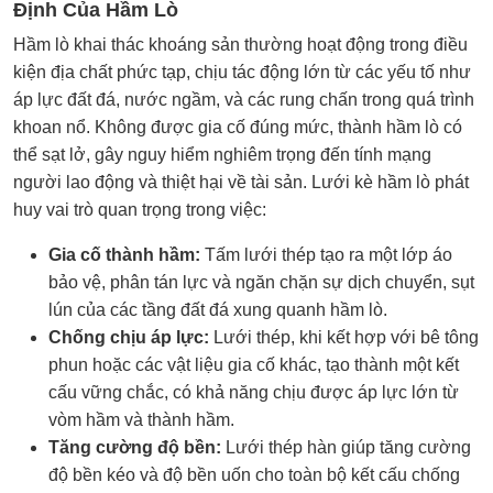
Định Của Hầm Lò
Hầm lò khai thác khoáng sản thường hoạt động trong điều
kiện địa chất phức tạp, chịu tác động lớn từ các yếu tố như
áp lực đất đá, nước ngầm, và các rung chấn trong quá trình
khoan nổ. Không được gia cố đúng mức, thành hầm lò có
thể sạt lở, gây nguy hiểm nghiêm trọng đến tính mạng
người lao động và thiệt hại về tài sản. Lưới kè hầm lò phát
huy vai trò quan trọng trong việc:
Gia cố thành hầm:
Tấm lưới thép tạo ra một lớp áo
bảo vệ, phân tán lực và ngăn chặn sự dịch chuyển, sụt
lún của các tầng đất đá xung quanh hầm lò.
Chống chịu áp lực:
Lưới thép, khi kết hợp với bê tông
phun hoặc các vật liệu gia cố khác, tạo thành một kết
cấu vững chắc, có khả năng chịu được áp lực lớn từ
vòm hầm và thành hầm.
Tăng cường độ bền:
Lưới thép hàn giúp tăng cường
độ bền kéo và độ bền uốn cho toàn bộ kết cấu chống