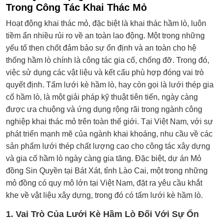
Trong Công Tác Khai Thác Mỏ
Hoạt động khai thác mỏ, đặc biệt là khai thác hầm lò, luôn
tiềm ẩn nhiều rủi ro về an toàn lao động. Một trong những
yếu tố then chốt đảm bảo sự ổn định và an toàn cho hệ
thống hầm lò chính là công tác gia cố, chống đỡ. Trong đó,
việc sử dụng các vật liệu và kết cấu phù hợp đóng vai trò
quyết định. Tấm lưới kè hầm lò, hay còn gọi là lưới thép gia
cố hầm lò, là một giải pháp kỹ thuật tiên tiến, ngày càng
được ưa chuộng và ứng dụng rộng rãi trong ngành công
nghiệp khai thác mỏ trên toàn thế giới. Tại Việt Nam, với sự
phát triển mạnh mẽ của ngành khai khoáng, nhu cầu về các
sản phẩm lưới thép chất lượng cao cho công tác xây dựng
và gia cố hầm lò ngày càng gia tăng. Đặc biệt, dự án Mỏ
đồng Sin Quyền tại Bát Xát, tỉnh Lào Cai, một trong những
mỏ đồng có quy mô lớn tại Việt Nam, đặt ra yêu cầu khắt
khe về vật liệu xây dựng, trong đó có tấm lưới kè hầm lò.
1. Vai Trò Của Lưới Kè Hầm Lò Đối Với Sự Ổn