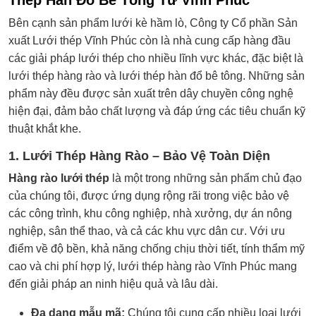
Thép Hàn Đổ Bê Tông Từ Vĩnh Phúc
Bên cạnh sản phẩm lưới kè hầm lò, Công ty Cổ phần Sản
xuất Lưới thép Vĩnh Phúc còn là nhà cung cấp hàng đầu
các giải pháp lưới thép cho nhiều lĩnh vực khác, đặc biệt là
lưới thép hàng rào và lưới thép hàn đổ bê tông. Những sản
phẩm này đều được sản xuất trên dây chuyền công nghệ
hiện đại, đảm bảo chất lượng và đáp ứng các tiêu chuẩn kỹ
thuật khắt khe.
1. Lưới Thép Hàng Rào – Bảo Vệ Toàn Diện
Hàng rào lưới thép
là một trong những sản phẩm chủ đạo
của chúng tôi, được ứng dụng rộng rãi trong việc bảo vệ
các công trình, khu công nghiệp, nhà xưởng, dự án nông
nghiệp, sân thể thao, và cả các khu vực dân cư. Với ưu
điểm về độ bền, khả năng chống chịu thời tiết, tính thẩm mỹ
cao và chi phí hợp lý, lưới thép hàng rào Vĩnh Phúc mang
đến giải pháp an ninh hiệu quả và lâu dài.
Đa dạng mẫu mã:
Chúng tôi cung cấp nhiều loại lưới