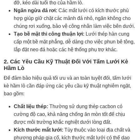
đỡ, kéo dài tuổi thọ của hầm lò.
Ngăn ngừa đá rơi:
Các mắt lưới có kích thước phù
hợp giúp giữ chặt các mảnh đá nhỏ, ngăn không cho
chúng rơi xuống, bảo vệ công nhân làm việc bên dưới.
Tạo bề mặt thi công thuận lợi:
Lưới thép hàn cung
cấp một bề mặt phẳng, dễ dàng cho việc phun bê tông,
lắp đặt neo đá hoặc các hệ thống phụ trợ khác.
2. Các Yêu Cầu Kỹ Thuật Đối Với Tấm Lưới Kè
Hầm Lò
Để đảm bảo hiệu quả tối ưu và an toàn tuyệt đối, tấm lưới
kè hầm lò cần đáp ứng các yêu cầu kỹ thuật nghiêm ngặt,
bao gồm:
Chất liệu thép:
Thường sử dụng thép cacbon có
cường độ cao, khả năng chống ăn mòn tốt để chịu
được môi trường khắc nghiệt dưới lòng đất.
Kích thước mắt lưới:
Tùy thuộc vào loại địa chất và
phương pháp gia cố, kích thước mắt lưới có thể dao