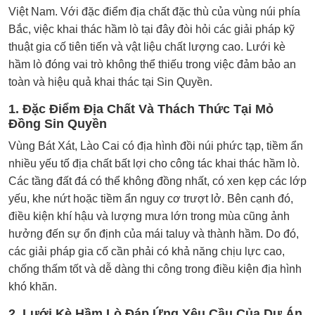
Việt Nam. Với đặc điểm địa chất đặc thù của vùng núi phía
Bắc, việc khai thác hầm lò tại đây đòi hỏi các giải pháp kỹ
thuật gia cố tiên tiến và vật liệu chất lượng cao. Lưới kè
hầm lò đóng vai trò không thể thiếu trong việc đảm bảo an
toàn và hiệu quả khai thác tại Sin Quyền.
1. Đặc Điểm Địa Chất Và Thách Thức Tại Mỏ
Đồng Sin Quyền
Vùng Bát Xát, Lào Cai có địa hình đồi núi phức tạp, tiềm ẩn
nhiều yếu tố địa chất bất lợi cho công tác khai thác hầm lò.
Các tầng đất đá có thể không đồng nhất, có xen kẹp các lớp
yếu, khe nứt hoặc tiềm ẩn nguy cơ trượt lở. Bên cạnh đó,
điều kiện khí hậu và lượng mưa lớn trong mùa cũng ảnh
hưởng đến sự ổn định của mái taluy và thành hầm. Do đó,
các giải pháp gia cố cần phải có khả năng chịu lực cao,
chống thấm tốt và dễ dàng thi công trong điều kiện địa hình
khó khăn.
2. Lưới Kè Hầm Lò Đáp Ứng Yêu Cầu Của Dự Án