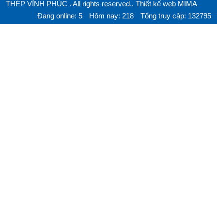
THÉP VĨNH PHÚC . All rights reserved..
Thiết kế web MIMA
Đang online: 5
Hôm nay: 218
Tổng truy cập: 132795