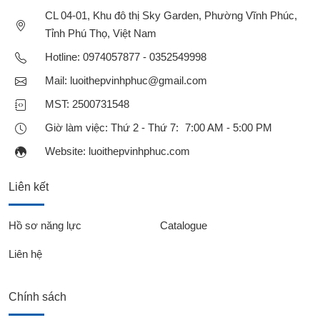
CL 04-01, Khu đô thị Sky Garden, Phường Vĩnh Phúc,
Tỉnh Phú Thọ, Việt Nam
Hotline:
0974057877 - 0352549998
Mail:
luoithepvinhphuc@gmail.com
MST: 2500731548
Giờ làm việc: Thứ 2 - Thứ 7: 7:00 AM - 5:00 PM
Website:
luoithepvinhphuc.com
Liên kết
Hồ sơ năng lực
Catalogue
Liên hệ
Chính sách