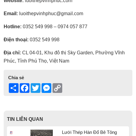
Website:
luoithepvinhphuc.com
Email:
luoithepvinhphuc@gmail.com
Hotline:
0352 549 998 – 0974 057 877
Điện thoại:
0352 549 998
Địa chỉ:
CL 04-01, Khu đô thị Sky Garden, Phường Vĩnh
Phúc, Tỉnh Phú Thọ, Việt Nam
Chia sẻ
Share
Facebook
Twitter
Messenger
Copy
Link
TIN LIÊN QUAN
Lưới Thép Hàn Đổ Bê Tông