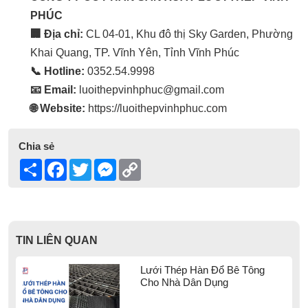
PHÚC
🏢 Địa chỉ:
CL 04-01, Khu đô thị Sky Garden, Phường
Khai Quang, TP. Vĩnh Yên, Tỉnh Vĩnh Phúc
📞 Hotline:
0352.54.9998
📧 Email:
luoithepvinhphuc@gmail.com
🌐 Website:
https://luoithepvinhphuc.com
Chia sẻ
Share
Facebook
Twitter
Messenger
Copy
Link
TIN LIÊN QUAN
Lưới Thép Hàn Đổ Bê Tông
Cho Nhà Dân Dụng